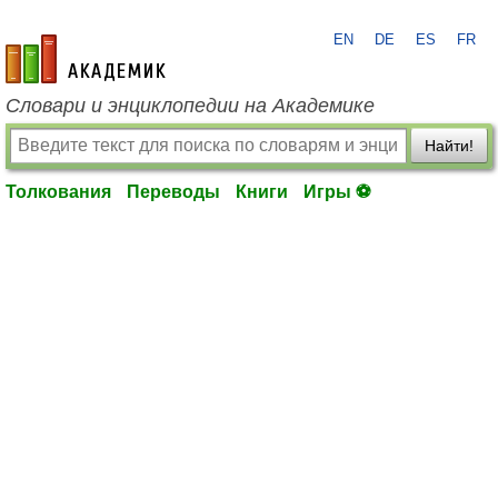
EN
DE
ES
FR
academic.ru
Словари и энциклопедии на Академике
Найти!
Толкования
Переводы
Книги
Игры ⚽