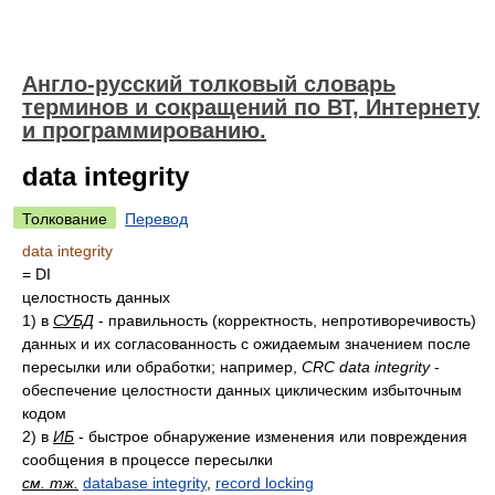
Англо-русский толковый словарь
терминов и сокращений по ВТ, Интернету
и программированию.
data integrity
Толкование
Перевод
data integrity
= DI
целостность данных
1)
в
СУБД
- правильность (корректность, непротиворечивость)
данных и их согласованность с ожидаемым значением после
пересылки или обработки; например,
CRC data integrity
-
обеспечение целостности данных циклическим избыточным
кодом
2)
в
ИБ
- быстрое обнаружение изменения или повреждения
сообщения в процессе пересылки
см. тж.
database integrity
,
record locking