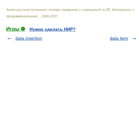
Англо-русский толковый словарь терминов и сокращений по ВТ, Интернету и
программированию.
.
1998-2007
.
Игры ⚽
Нужно сделать НИР?
data insertion
data item