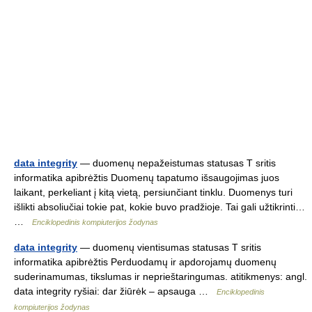
data integrity
— duomenų nepažeistumas statusas T sritis
informatika apibrėžtis Duomenų tapatumo išsaugojimas juos
laikant, perkeliant į kitą vietą, persiunčiant tinklu. Duomenys turi
išlikti absoliučiai tokie pat, kokie buvo pradžioje. Tai gali užtikrinti…
…
Enciklopedinis kompiuterijos žodynas
data integrity
— duomenų vientisumas statusas T sritis
informatika apibrėžtis Perduodamų ir apdorojamų duomenų
suderinamumas, tikslumas ir neprieštaringumas. atitikmenys: angl.
data integrity ryšiai: dar žiūrėk – apsauga …
Enciklopedinis
kompiuterijos žodynas