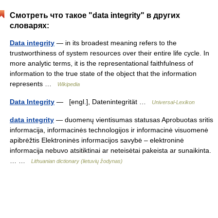
Смотреть что такое "data integrity" в других
словарях:
Data integrity
— in its broadest meaning refers to the
trustworthiness of system resources over their entire life cycle. In
more analytic terms, it is the representational faithfulness of
information to the true state of the object that the information
represents …
Wikipedia
Data Integrity
— [engl.], Datenintegrität …
Universal-Lexikon
data integrity
— duomenų vientisumas statusas Aprobuotas sritis
informacija, informacinės technologijos ir informacinė visuomenė
apibrėžtis Elektroninės informacijos savybė – elektroninė
informacija nebuvo atsitiktinai ar neteisėtai pakeista ar sunaikinta.
… …
Lithuanian dictionary (lietuvių žodynas)